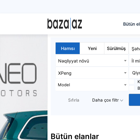
Bütün el
Hamısı
Yeni
Sürülmüş
Şəh
Nəqliyyat növü
İl m
XPeng
K
Model
B
Sıfırla
Daha çox filtr
Bütün elanlar