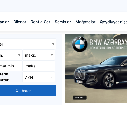
anlar
Dilerlər
Rent a Car
Servislər
Mağazalar
Qeydiyyat nişa
ər
in.
maks.
redit
AZN
arter
Axtar