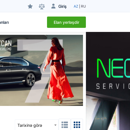
Giriş
AZ
RU
Elan yerləşdir
nları
Tarixinə görə