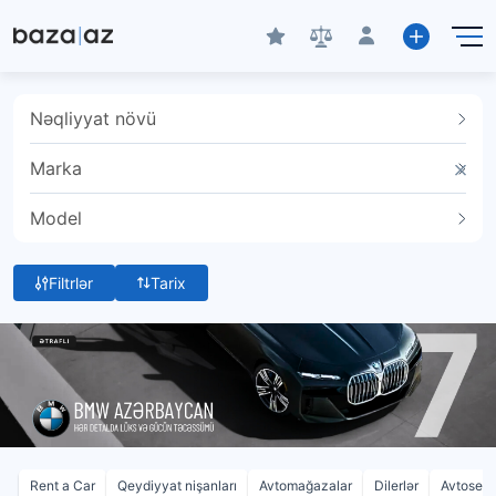
Nəqliyyat növü
Marka
Model
Filtrlər
Tarix
Rent a Car
Qeydiyyat nişanları
Avtomağazalar
Dilerlər
Avtoservi