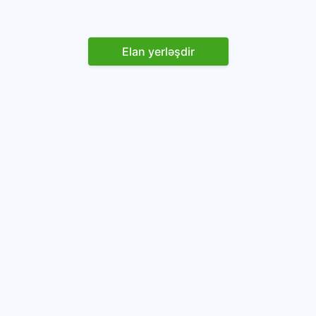
Elan yerləşdir
Reklam yerləşdirin
İstifadəçi razılaşması və Qaydaları
Onlayn avtomobil platforması.
Avtomobillərin alqı-satqısı və icarəsi.
info@baza.az
+994 50 200 09 20
“Global Technologies Azerbaijan” MMC
VÖEN: 1405916871