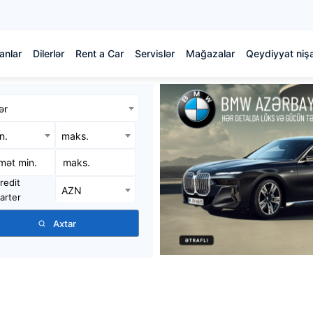
anlar
Dilerlər
Rent a Car
Servislər
Mağazalar
Qeydiyyat nişa
ər
in.
maks.
redit
AZN
arter
Axtar