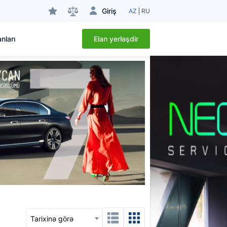
Giriş
AZ
RU
Elan yerləşdir
nları
Tarixinə görə