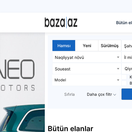
Bütün el
Hamısı
Yeni
Sürülmüş
Şəh
Nəqliyyat növü
İl m
Soueast
K
Model
B
Sıfırla
Daha çox filtr
Bütün elanlar