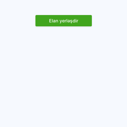
Elan yerləşdir
Reklam yerləşdirin
İstifadəçi razılaşması və Qaydaları
Onlayn avtomobil platforması.
Avtomobillərin alqı-satqısı və icarəsi.
info@baza.az
+994 50 200 09 20
“Global Technologies Azerbaijan” MMC
VÖEN: 1405916871