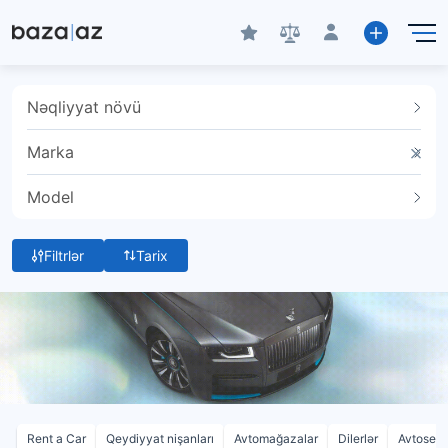
Nəqliyyat növü
Marka
Model
Filtrlər
Tarix
Rent a Car
Qeydiyyat nişanları
Avtomağazalar
Dilerlər
Avtoservi