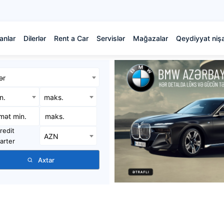
anlar
Dilerlər
Rent a Car
Servislər
Mağazalar
Qeydiyyat nişa
ər
in.
maks.
redit
AZN
arter
Axtar