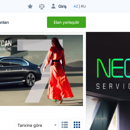
Giriş
AZ
RU
Elan yerləşdir
nları
Tarixinə görə