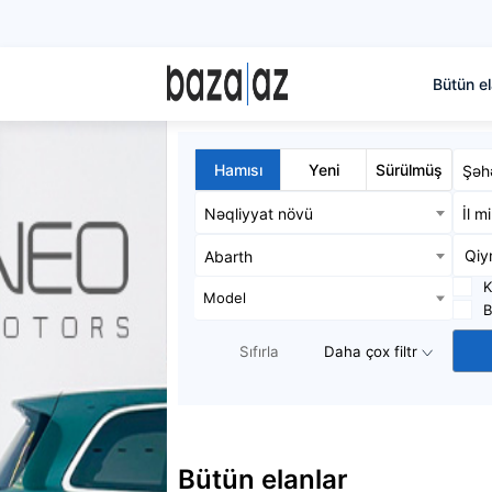
Bütün el
Hamısı
Yeni
Sürülmüş
Şəh
Nəqliyyat növü
İl m
Abarth
K
Model
B
Sıfırla
Daha çox filtr
Bütün elanlar