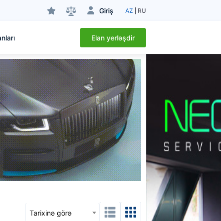
Giriş
AZ
RU
Elan yerləşdir
nları
Tarixinə görə