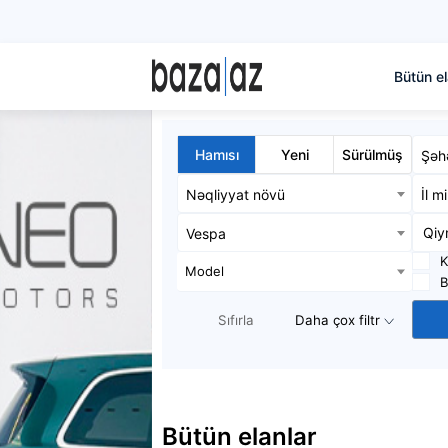
Bütün el
Hamısı
Yeni
Sürülmüş
Şəh
Nəqliyyat növü
İl m
Vespa
K
Model
B
Sıfırla
Daha çox filtr
Bütün elanlar