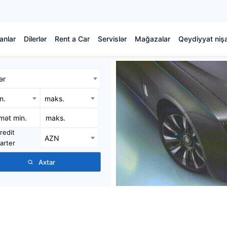
anlar
Dilerlər
Rent a Car
Servislər
Mağazalar
Qeydiyyat nişa
ər
in.
maks.
redit
AZN
arter
Axtar