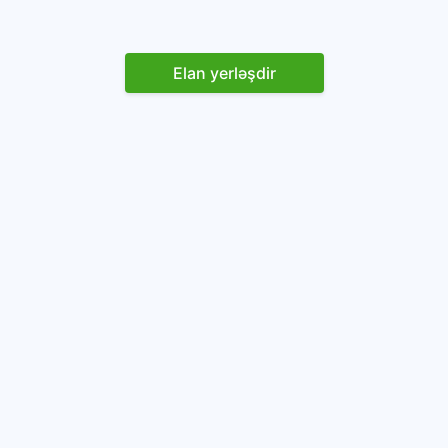
Elan yerləşdir
Reklam yerləşdirin
İstifadəçi razılaşması və Qaydaları
Onlayn avtomobil platforması.
Avtomobillərin alqı-satqısı və icarəsi.
info@baza.az
+994 50 200 09 20
“Global Technologies Azerbaijan” MMC
VÖEN: 1405916871