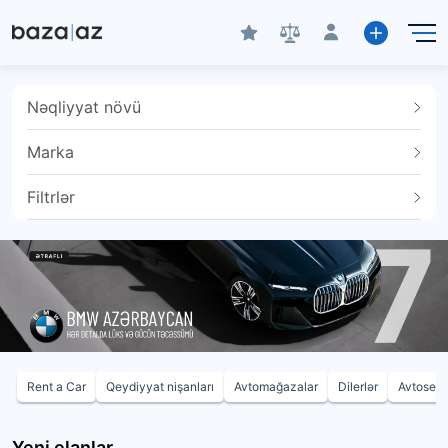
Nəqliyyat növü
Marka
Filtrlər
Rent a Car
Qeydiyyat nişanları
Avtomağazalar
Dilerlər
Avtoservi
Yeni elanlar