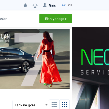
Giriş
AZ
RU
Elan yerləşdir
nları
Tarixinə görə