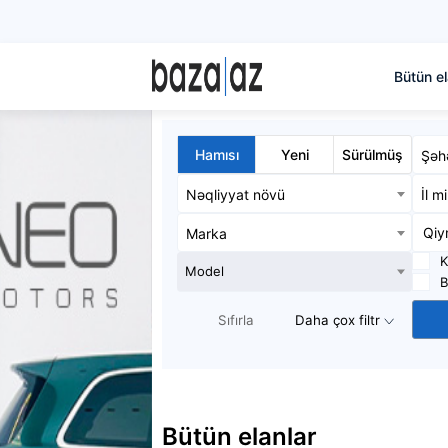
Bütün el
Hamısı
Yeni
Sürülmüş
Şəh
Nəqliyyat növü
İl m
Marka
K
Model
B
Sıfırla
Daha çox filtr
Bütün elanlar