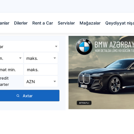
anlar
Dilerlər
Rent a Car
Servislər
Mağazalar
Qeydiyyat nişa
ər
in.
maks.
redit
AZN
arter
Axtar