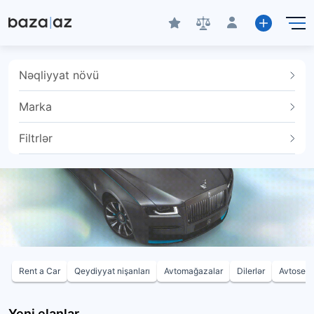
Nəqliyyat növü
Marka
Filtrlər
Rent a Car
Qeydiyyat nişanları
Avtomağazalar
Dilerlər
Avtoservi
Yeni elanlar