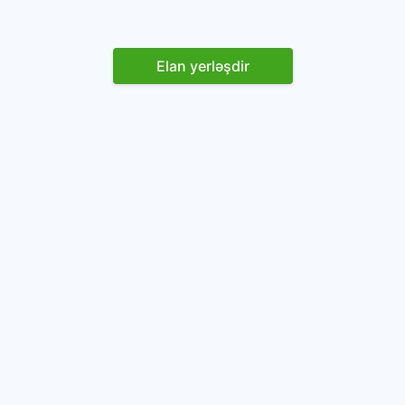
Elan yerləşdir
Reklam yerləşdirin
İstifadəçi razılaşması və Qaydaları
Onlayn avtomobil platforması.
Avtomobillərin alqı-satqısı və icarəsi.
info@baza.az
+994 50 200 09 20
“Global Technologies Azerbaijan” MMC
VÖEN: 1405916871