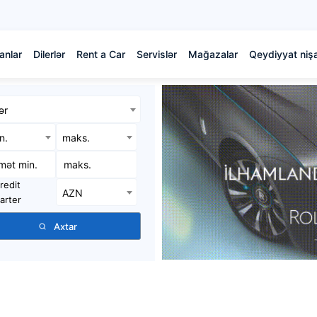
anlar
Dilerlər
Rent a Car
Servislər
Mağazalar
Qeydiyyat nişa
ər
in.
maks.
redit
AZN
arter
Axtar