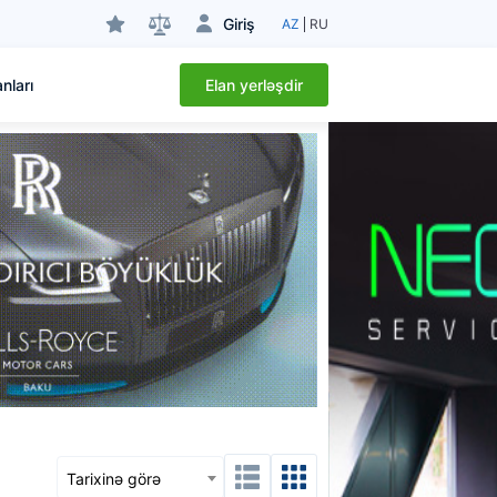
Giriş
AZ
RU
Elan yerləşdir
nları
Tarixinə görə