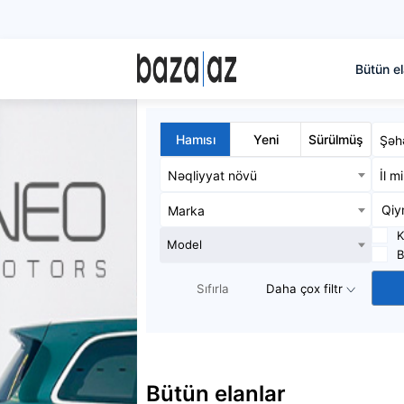
Bütün el
Hamısı
Yeni
Sürülmüş
Şəh
Nəqliyyat növü
İl m
Marka
K
Model
B
Sıfırla
Daha çox filtr
Bütün elanlar