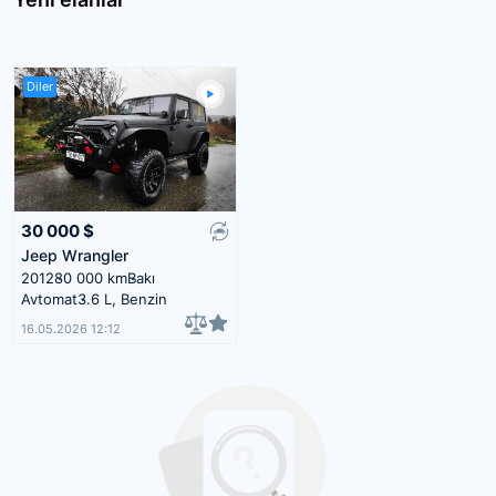
Diler
30 000
$
Jeep Wrangler
2012
80 000 km
Bakı
Avtomat
3.6 L, Benzin
16.05.2026 12:12