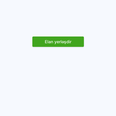
Elan yerləşdir
Reklam yerləşdirin
İstifadəçi razılaşması və Qaydaları
Onlayn avtomobil platforması.
Avtomobillərin alqı-satqısı və icarəsi.
info@baza.az
+994 50 200 09 20