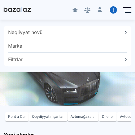
Nəqliyyat növü
Marka
Filtrlər
Rent a Car
Qeydiyyat nişanları
Avtomağazalar
Dilerlər
Avtoservi
Yeni elanlar