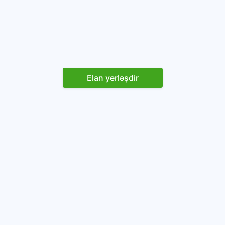
Elan yerləşdir
Reklam yerləşdirin
İstifadəçi razılaşması və Qaydaları
Onlayn avtomobil platforması.
Avtomobillərin alqı-satqısı və icarəsi.
info@baza.az
+994 50 200 09 20