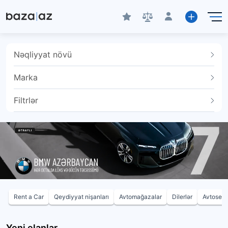
Nəqliyyat növü
Marka
Filtrlər
Rent a Car
Qeydiyyat nişanları
Avtomağazalar
Dilerlər
Avtoservi
Yeni elanlar