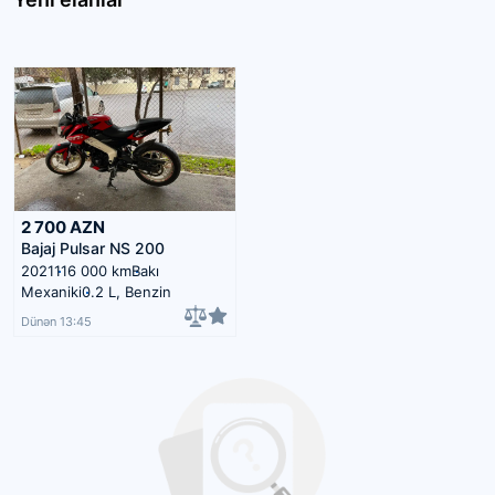
2 700
AZN
Bajaj Pulsar NS 200
2021
116 000 km
Bakı
Mexaniki
0.2 L, Benzin
Dünən 13:45