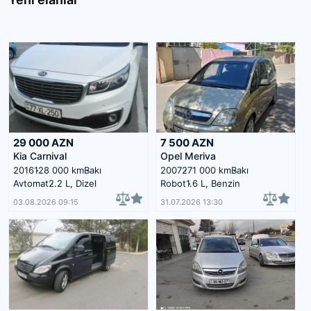
29 000
AZN
7 500
AZN
Kia Carnival
Opel Meriva
2016
128 000 km
Bakı
2007
271 000 km
Bakı
Avtomat
2.2 L, Dizel
Robot
1.6 L, Benzin
03.08.2026 09:15
31.07.2026 13:30