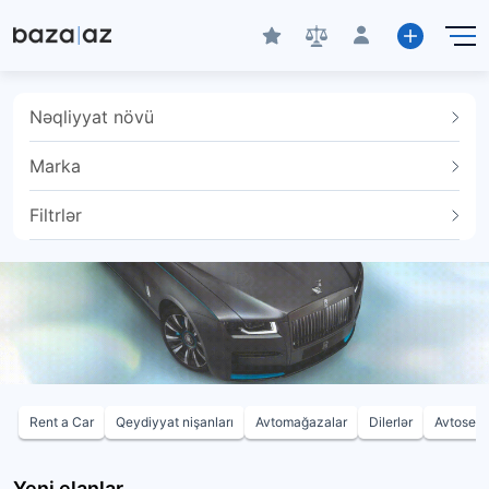
Nəqliyyat növü
Marka
Filtrlər
Rent a Car
Qeydiyyat nişanları
Avtomağazalar
Dilerlər
Avtoservi
Yeni elanlar