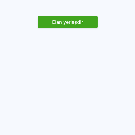
Elan yerləşdir
Reklam yerləşdirin
İstifadəçi razılaşması və Qaydaları
Onlayn avtomobil platforması.
Avtomobillərin alqı-satqısı və icarəsi.
info@baza.az
+994 50 200 09 20
“Global Technologies Azerbaijan” MMC
VÖEN: 1405916871