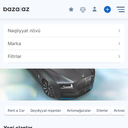
Nəqliyyat növü
Marka
Filtrlər
Rent a Car
Qeydiyyat nişanları
Avtomağazalar
Dilerlər
Avtoservi
Yeni elanlar